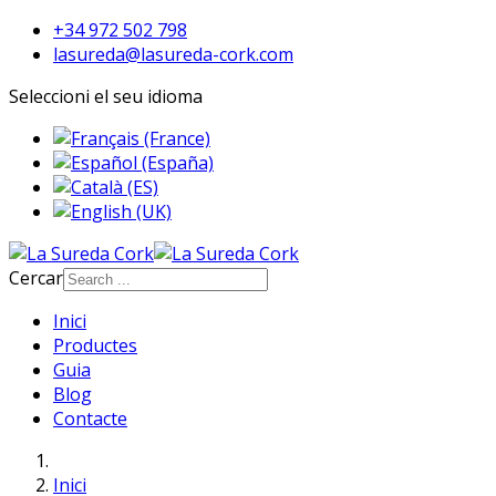
+34 972 502 798
lasureda@lasureda-cork.com
Seleccioni el seu idioma
Cercar
Inici
Productes
Guia
Blog
Contacte
Inici