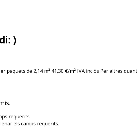
di:
)
per paquets de 2,14 m² 41,30 €/m² IVA inclòs Per altres quan
mís.
mps requerits.
lenar els camps requerits.