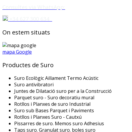
Consultes via WhatsApp:
+34 627 300 634
On estem situats
mapa Google
Productes de Suro
Suro Ecològic Aïllament Termo Acústic
Suro antivibratori
Juntes de Dilatació suro per a la Construcció
Parquet suro - Suro decoratiu mural
Rotllos i Planxes de suro Industrial
Suro sub Bases Parquet i Paviments
Rotllos i Planxes Suro - Cautxú
Pissarres de suro. Memos suro Adhesius
Taps suro. Granulat suro. boles suro