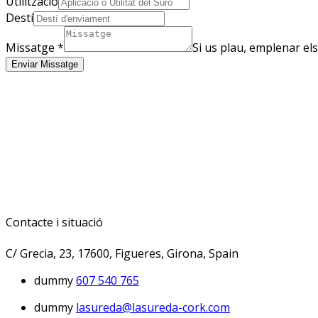
Utilització
Destí
Missatge
*
Si us plau, emplenar el
Enviar Missatge
Contacte i situació
C/ Grecia, 23, 17600, Figueres, Girona, Spain
dummy
607 540 765
dummy
lasureda@lasureda-cork.com