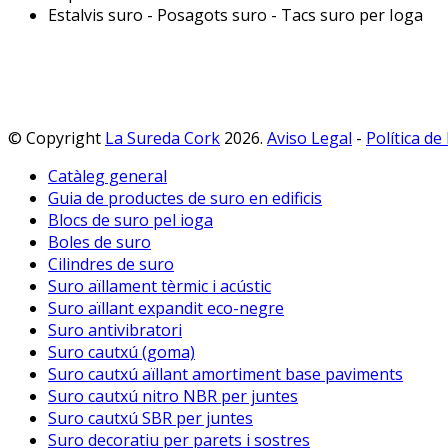
Estalvis suro - Posagots suro - Tacs suro per Ioga
© Copyright
La Sureda Cork
2026.
Aviso Legal
-
Política de
Catàleg general
Guia de productes de suro en edificis
Blocs de suro pel ioga
Boles de suro
Cilindres de suro
Suro aïllament tèrmic i acústic
Suro aïllant expandit eco-negre
Suro antivibratori
Suro cautxú (goma)
Suro cautxú aïllant amortiment base paviments
Suro cautxú nitro NBR per juntes
Suro cautxú SBR per juntes
Suro decoratiu per parets i sostres