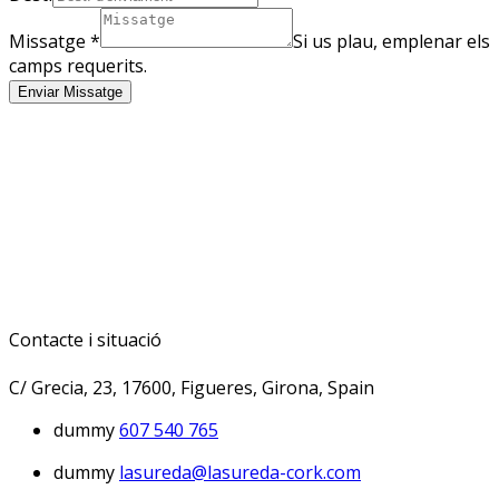
Missatge
*
Si us plau, emplenar els
camps requerits.
Enviar Missatge
Contacte i situació
C/ Grecia, 23, 17600, Figueres, Girona, Spain
dummy
607 540 765
dummy
lasureda@lasureda-cork.com