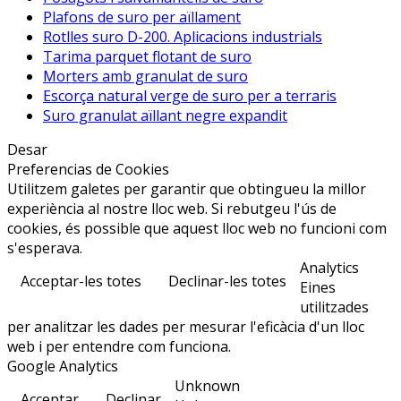
Plafons de suro per aïllament
Rotlles suro D-200. Aplicacions industrials
Tarima parquet flotant de suro
Morters amb granulat de suro
Escorça natural verge de suro per a terraris
Suro granulat aïllant negre expandit
Desar
Preferencias de Cookies
Utilitzem galetes per garantir que obtingueu la millor
experiència al nostre lloc web. Si rebutgeu l'ús de
cookies, és possible que aquest lloc web no funcioni com
s'esperava.
Analytics
Acceptar-les totes
Declinar-les totes
Eines
utilitzades
per analitzar les dades per mesurar l'eficàcia d'un lloc
web i per entendre com funciona.
Google Analytics
Unknown
Acceptar
Declinar