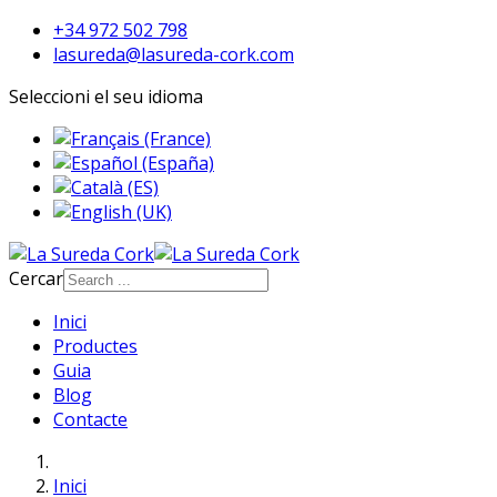
+34 972 502 798
lasureda@lasureda-cork.com
Seleccioni el seu idioma
Cercar
Inici
Productes
Guia
Blog
Contacte
Inici