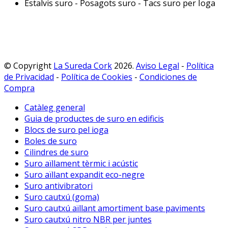
Estalvis suro - Posagots suro - Tacs suro per Ioga
© Copyright
La Sureda Cork
2026.
Aviso Legal
-
Política
de Privacidad
-
Política de Cookies
-
Condiciones de
Compra
Catàleg general
Guia de productes de suro en edificis
Blocs de suro pel ioga
Boles de suro
Cilindres de suro
Suro aïllament tèrmic i acústic
Suro aïllant expandit eco-negre
Suro antivibratori
Suro cautxú (goma)
Suro cautxú aïllant amortiment base paviments
Suro cautxú nitro NBR per juntes