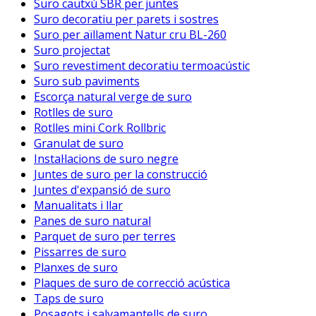
Suro cautxú SBR per juntes
Suro decoratiu per parets i sostres
Suro per aïllament Natur cru BL-260
Suro projectat
Suro revestiment decoratiu termoacústic
Suro sub paviments
Escorça natural verge de suro
Rotlles de suro
Rotlles mini Cork Rollbric
Granulat de suro
Instal·lacions de suro negre
Juntes de suro per la construcció
Juntes d'expansió de suro
Manualitats i llar
Panes de suro natural
Parquet de suro per terres
Pissarres de suro
Planxes de suro
Plaques de suro de correcció acústica
Taps de suro
Posagots i salvamantells de suro