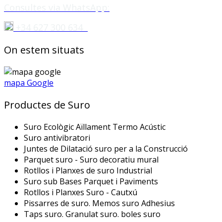
Consultes via WhatsApp:
+34 627 300 634
On estem situats
mapa Google
Productes de Suro
Suro Ecològic Aïllament Termo Acústic
Suro antivibratori
Juntes de Dilatació suro per a la Construcció
Parquet suro - Suro decoratiu mural
Rotllos i Planxes de suro Industrial
Suro sub Bases Parquet i Paviments
Rotllos i Planxes Suro - Cautxú
Pissarres de suro. Memos suro Adhesius
Taps suro. Granulat suro. boles suro