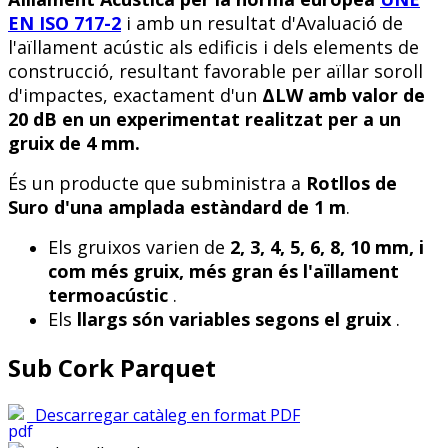
EN ISO 717-2
i amb un resultat d'Avaluació de
l'aïllament acústic als edificis i dels elements de
construcció, resultant favorable per aïllar soroll
d'impactes, exactament d'un
ΔLW amb valor de
20 dB en un experimentat realitzat per a un
gruix de 4 mm.
És un producte que subministra a
Rotllos de
Suro d'una amplada estàndard de 1 m
.
Els gruixos varien de
2, 3, 4, 5, 6, 8, 10 mm, i
com més gruix, més gran és l'aïllament
termoacústic
.
Els
llargs
són variables segons el gruix
.
Sub Cork Parquet
Descarregar catàleg en format PDF