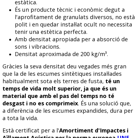
estàtica.
És un producte tècnic i econòmic degut a
l'aprofitament de granulats diversos, no està
polit i en quedar instal·lat ocult no necessita
tenir una estètica perfecta.
Amb densitat apropiada per a absorció de
sons i vibracions.
Densitat aproximada de 200 kg/m³.
Gràcies la seva densitat deu vegades més gran
que la de les escumes sintètiques instal·lades
habitualment sota els terres de fusta,
té un
temps de vida molt superior, ja que és un
material que amb el pas del temps no té
desgast i no es comprimeix
. És una solució que,
a diferència de les escumes expandides, dura per
a tota la vida.
Està certificat per a l'
Amortiment d'Impactes i
Aïllament Acústica per la norma europea
UNE