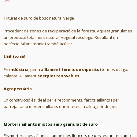
Triturat de suro de bosc natural verge
Procedent de zones de recuperació de la foresta. Aquest granulat és
un producte totalment natural, vegetal i ecològic. Resultant un
perfecte Aïllant tèrmic i també acústic.
Utilització
En
indústria
, per a
aïllament tèrmic de dipòsits
i termos d'aigua
calenta. Aïllament
energies renovables
.
Agropecuària
En construcció és ideal per a recobriments, farcits aïllants i per
barrejar amb morters aïllants que interessa alleugerir de pes.
Morters aïllants mixtos amb granulat de suro
Els morters més aïllants i també més lleugers de pes, estan fets amb