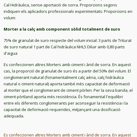
Cal Hidràulica, sense aportació de sorra. Proporcions segons
indiquen els aplicadors professionals experimentats: Proporcions en
volum:
Morter a la calç amb component sòlid totalment de suro
75% de granulat de suro respecte del volum inicial: 3 parts de Triturat
de suro natural 1 part de Cal hidràulica NHL5 Diluir amb 0,80 parts
d'aigua
Es confeccionen altres Morters amb ciment i àrid de sorra. En aquest
cas, la proporció de granulat de suro és a partir del 50% del volum. El
conglomerant natural (fonamentalment calç aèria, calç hidràulica
natural o ciment natural) aporta també més capacitat de deformació
al morter que el conglomerant de ciment pòrlen. Per la seva banda, el
ciment pòrtland aporta més resistència. És fonamental l'equilibri
entre els diferents conglomerants per aconseguir la resistència i la
capacitat de deformació requerides, mitjançant una dosificació
adequada.
Es confeccionen altres Morters amb ciment i àrid de sorra. En aquest