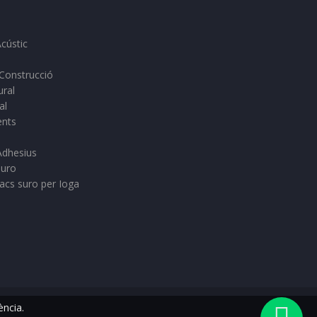
cústic
 Construcció
ural
al
ents
Adhesius
suro
Tacs suro per Ioga
ència.