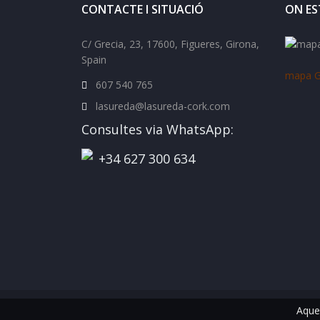
CONTACTE I SITUACIÓ
ON ES
C/ Grecia, 23, 17600, Figueres, Girona,
Spain
mapa G
607 540 765
lasureda@lasureda-cork.com
Consultes via WhatsApp:
+34 627 300 634
Aques