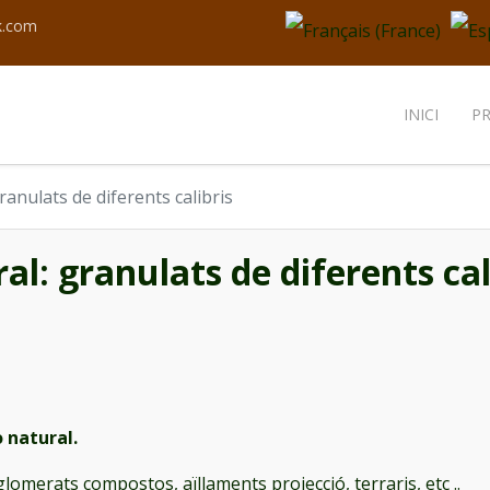
Seleccioni el seu idioma
k.com
INICI
P
ranulats de diferents calibris
al: granulats de diferents cal
o natural.
lomerats compostos, aïllaments projecció, terraris, etc ..