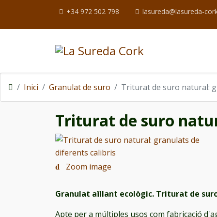
+34 972 502 798
lasureda@lasureda-cor
Inici
Granulat de suro
Triturat de suro natural: g
Triturat de suro natur
Zoom image
Granulat aïllant ecològic. Triturat de sur
Apte per a múltiples usos com fabricació d'ag