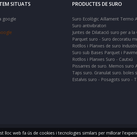
TEM SITUATS
PRODUCTES DE SURO
Suro Ecològic Aïllament Termo A
Suro antivibratori
oogle
Juntes de Dilatació suro per a la
Parquet suro - Suro decoratiu m
Rotllos i Planxes de suro Industri
Suro sub Bases Parquet i Pavim
Rotllos i Planxes Suro - Cautxú
Pissarres de suro. Memos suro 
Taps suro. Granulat suro. boles 
Estalvis suro - Posagots suro - 
t lloc web fa ús de cookies i tecnologies similars per millorar l'experi