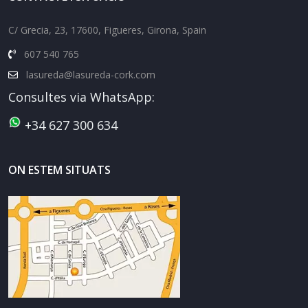
C/ Grecia, 23, 17600, Figueres, Girona, Spain
607 540 765
lasureda@lasureda-cork.com
Consultes via WhatsApp:
+34 627 300 634
ON ESTEM SITUATS