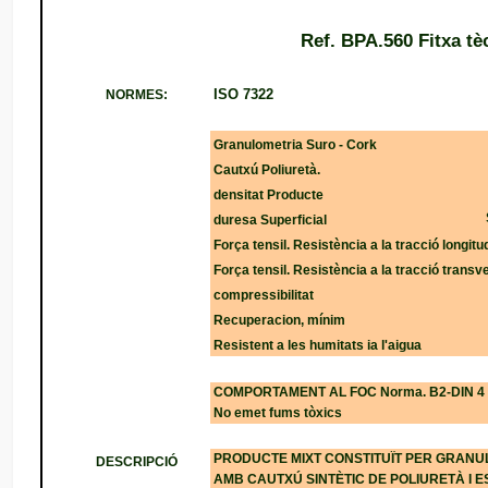
Ref. BPA.560 Fitxa tè
ISO 7322
NORMES:
Granulometria Suro - Cork
Cautxú Poliuretà.
densitat Producte
duresa Superficial
Força tensil.
Resistència a la tracció longitu
Força tensil.
Resistència a la tracció transv
compressibilitat
Recuperacion, mínim
Resistent a les humitats ia l'aigua
COMPORTAMENT AL FOC Norma.
B2-DIN 4
No emet fums tòxics
PRODUCTE MIXT CONSTITUÏT PER GRANULA
DESCRIPCIÓ
AMB CAUTXÚ SINTÈTIC DE POLIURETÀ I ES