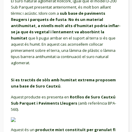
El suro natural aglomerat Rollcork, igual que el model D-200
Sub Parquet presentat anteriorment, és molt bon aïllant
tèrmic i acústic. Idoni com a
sub base de paviments
lleugers i parquets de fusta
.
No és un material
antihumitat, a nivells molt alts d'humitat podria inflar-
se ja que és vegetal i lentament va absorbint la
humitat
que li pugui arribar en el suport al terra si és que
aquest és humit. En aquest cas aconsellem col·locar
primerament sobre el terra, una làmina de plàstic o làmina
tipus barrera antihumitat ia continuació el suro natural
aglomerat.
Si es tractés de sòls amb humitat extrema proposem
una base de Suro Cautxú
.
Aquest producte es presenta en
Rotllos de Suro Cautxú
Sub Parquet i Paviments Lleugers
(amb referència BPA-
560).
Aquest és un
producte mixt constituït per granulat fi