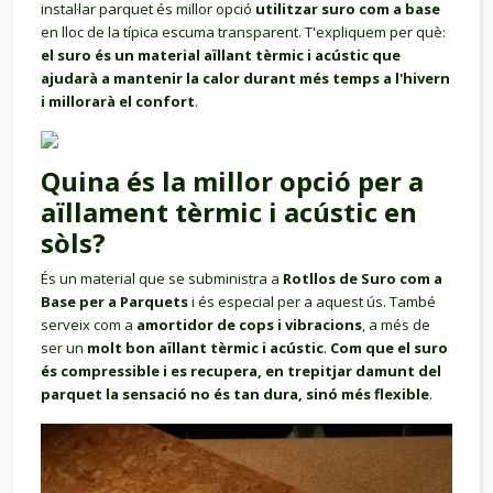
instal·lar parquet és millor opció
utilitzar suro com a base
en lloc de la típica escuma transparent. T'expliquem per què:
el suro és un material aïllant tèrmic i acústic que
ajudarà a mantenir la calor durant més temps a l'hivern
i millorarà el confort
.
Quina és la millor opció per a
aïllament tèrmic i acústic en
sòls?
És un material que se subministra a
Rotllos de Suro com a
Base per a Parquets
i és especial per a aquest ús. També
serveix com a
amortidor de cops i vibracions
, a més de
ser un
molt bon aïllant tèrmic i acústic
.
Com que el suro
és compressible i es recupera, en trepitjar damunt del
parquet la sensació no és tan dura, sinó més flexible
.