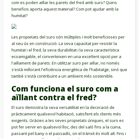
com es poden aïllar les parets del fred amb suro? Quins
beneficis aporta aquest material? Com pot ajudar amb la
humitat?
Les propietats del suro són múltiples i molt beneficioses per
al seu ús en construcció. La seva capacitat per resistir la
humitat i el fred, la seva durabilitat i la seva característica
ecoamigable, el converteixen en una excel·lent opció per a
l'aïllament de parets. En utilitzar suro per aïllar, no només
s'està millorant l'eficiència energètica de l'habitatge, sinó que
també s'està contribuint a un ambient més sostenible.
Com funciona el suro com a
aïllant contra el fred?
El suro demostra la seva versatilitat en la decoració de
pràcticament qualsevol habitació, satisfent els clients més
exigents. Gràcies a les seves propietats úniques, el suro es
pot fer servir en qualsevol lloc, des del saló fins a la cuina,
passant pel bany o el passadís, on el trànsit és molt alt. Fins i