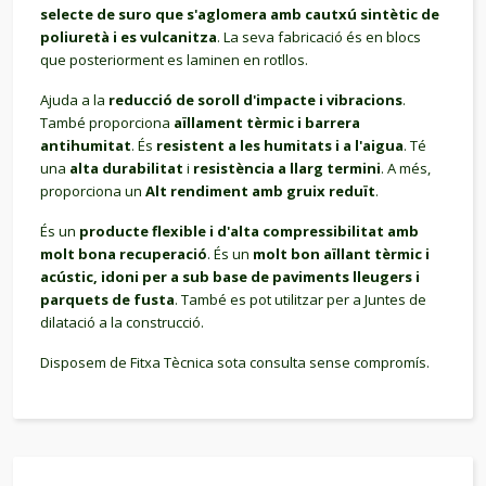
selecte de suro que s'aglomera amb cautxú sintètic de
poliuretà i es vulcanitza
. La seva fabricació és en blocs
que posteriorment es laminen en rotllos.
Ajuda a la
reducció de soroll d'impacte i vibracions
.
També proporciona
aïllament tèrmic i barrera
antihumitat
. És
resistent a les humitats i a l'aigua
. Té
una
alta durabilitat
i
resistència a llarg termini
. A més,
proporciona un
Alt rendiment amb gruix reduït
.
És un
producte flexible i d'alta compressibilitat amb
molt bona recuperació
. És un
molt bon aïllant tèrmic i
acústic, idoni per a sub base de paviments lleugers i
parquets de fusta
. També es pot utilitzar per a Juntes de
dilatació a la construcció.
Disposem de Fitxa Tècnica sota consulta sense compromís.