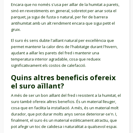
Encara que no només s'usa per aïllar de la humitat a parets,
sinó en revestiments en general, sobretot per anar sota el
parquet, ja sigui de fusta o natural, per fer de barrera
antihumitat amb un alt rendiment encara que sigui petit el
gruix.
El suro és sens dubte l'aïllant natural per excel·lència que
permet mantenir la calor dins de l'habitatge durant l'hivern,
ajudant a aïllar les parets del fred i mantenir una
temperatura interior agradable, cosa que redueix
significativament els costos de calefacció.
Quins altres beneficis ofereix
el suro aïllant?
A més de ser un bon aïllant del fred i resistent a la humitat, el
suro també ofereix altres beneficis. És un material lleuger,
cosa que en facilita la instal·lació. A més, és un material molt
durador, que pot durar molts anys sense deteriorar-se'n. I,
finalment, el suro és un material estèticament atractiu, que
pot afegir un toc de calidesa i naturalitat a qualsevol espai.