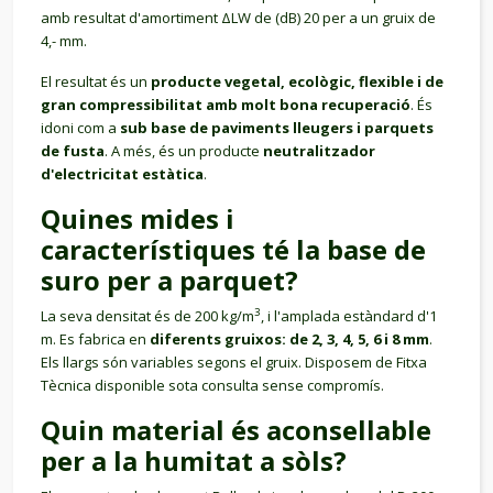
amb resultat d'amortiment ΔLW de (dB) 20 per a un gruix de
4,- mm.
El resultat és un
producte vegetal, ecològic, flexible i de
gran compressibilitat amb molt bona recuperació
. És
idoni com a
sub base de paviments lleugers i parquets
de fusta
. A més, és un producte
neutralitzador
d'electricitat estàtica
.
Quines mides i
característiques té la base de
suro per a parquet?
3
La seva densitat és de 200 kg/m
, i l'amplada estàndard d'1
m. Es fabrica en
diferents gruixos: de 2, 3, 4, 5, 6 i 8 mm
.
Els llargs són variables segons el gruix. Disposem de Fitxa
Tècnica disponible sota consulta sense compromís.
Quin material és aconsellable
per a la humitat a sòls?