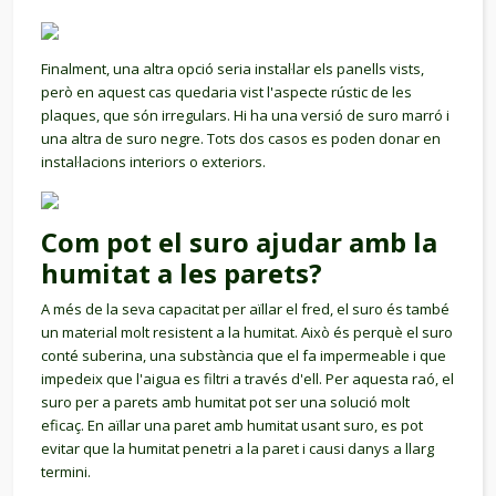
Finalment, una altra opció seria instal·lar els panells vists,
però en aquest cas quedaria vist l'aspecte rústic de les
plaques, que són irregulars. Hi ha una versió de suro marró i
una altra de suro negre. Tots dos casos es poden donar en
instal·lacions interiors o exteriors.
Com pot el suro ajudar amb la
humitat a les parets?
A més de la seva capacitat per aïllar el fred, el suro és també
un material molt resistent a la humitat. Això és perquè el suro
conté suberina, una substància que el fa impermeable i que
impedeix que l'aigua es filtri a través d'ell. Per aquesta raó, el
suro per a parets amb humitat pot ser una solució molt
eficaç. En aïllar una paret amb humitat usant suro, es pot
evitar que la humitat penetri a la paret i causi danys a llarg
termini.