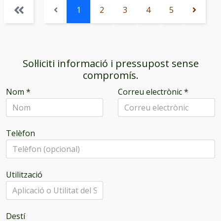
1
2
3
4
5
Sol·liciti informació i pressupost sense
compromís.
Nom
*
Correu electrònic
*
Telèfon
Utilització
Destí