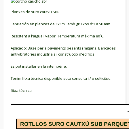
Planxes de suro cautxú SBR.
Fabriación en planxes de 1x1m i amb gruixos d'1 a 50 mm.
Resistent a l'aigua i vapor.
Temperatura màxima 80ºC.
Aplicació: Base per a paviments pesants i mitjans.
Bancades
antivibratòries industrials i construcció d'edificis
Es pot instal·lar en la intempèrie.
Tenim fitxa tècnica disponible sota consulta i / o sol·licitud.
fitxa tècnica
ROTLLOS SURO CAUTXÚ SUB PARQUET