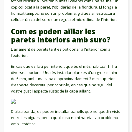
tot pot resistir a llocs tan humits i calents com una sauna. Un
cop col·locat a la paret, t'oblidaràs de la floridura. El fong i la
humitat tampoc no són un problema, gràcies a l'estructura
cel·lular única del suro que regula el microclima de l'interior.
Com es poden aïllar les
parets interiors amb suro?
L'aïllament de parets tant es pot donar a l'interior com a
l'exterior.
En cas que es faci per interior, que és el més habitual, hi ha
diverses opcions. Una és instal·lar planxes d'un gruix mínim
de 5 mm, amb una capa d'aproximadament 3 mm superior
d'aspecte decoratiu per cobrir-lo, en cas que no sigui del
vostre gust l'aspecte rústic de la capa aïllant.
D'altra banda, es poden instal·lar panells que no quedin vists
entre les bigues, per la qual cosa no hi hauria cap problema
amb l'estètica.