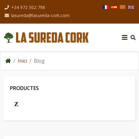
Seleccioni el seu i
+34 972 502 798
lasureda@lasureda-cork.com
Inici
Blog
PRODUCTES