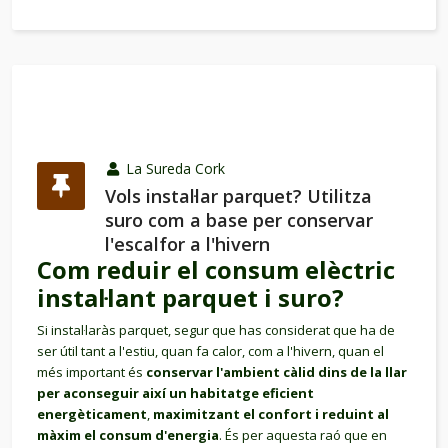
La Sureda Cork
Vols instal·lar parquet? Utilitza
suro com a base per conservar
l'escalfor a l'hivern
Com reduir el consum elèctric
instal·lant parquet i suro?
Si instal·laràs parquet, segur que has considerat que ha de
ser útil tant a l'estiu, quan fa calor, com a l'hivern, quan el
més important és
conservar l'ambient càlid dins de la llar
per aconseguir així un habitatge eficient
energèticament
,
maximitzant el confort i reduint al
màxim el consum d'energia
. És per aquesta raó que en