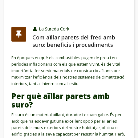
La Sureda Cork
Com aïllar parets del fred amb
suro: beneficis i procediments
En èpoques en què els combustibles pugen de preu i en
períodes inflacionaris com els que estem vivint, és de vital
importància fer servir materials de construcció aïllants per
maximitzar l'eficiència dels nostres sistemes de climatització
interiors, tant a l'hivern com a l'estiu.
Per què aïllar parets amb
suro?
El suro és un material aïllant, durador i ecoamigable. És per
això que ha esdevingut una excel·lent opció per aïllar les
parets dels murs exteriors del nostre habitatge, oficina o
edifici gràcies a la seva capacitat per resistir la humitat. Però,