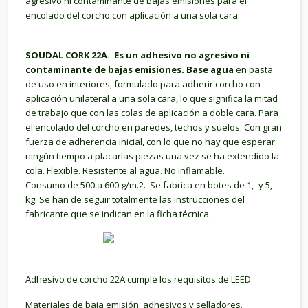
agresivo ni contaminante de bajas emisiones
para el
encolado del corcho
con aplicación a una sola cara:
SOUDAL CORK 22A.
Es un adhesivo no agresivo ni
contaminante de bajas emisiones. Base agua
en pasta
de uso en interiores, formulado para adherir corcho con
aplicación unilateral a una sola cara, lo que significa la mitad
de trabajo que con las colas de aplicación a doble cara. Para
el encolado del corcho en paredes, techos y suelos. Con gran
fuerza de adherencia inicial, con lo que no hay que esperar
ningún tiempo a placarlas piezas una vez se ha extendido la
cola. Flexible. Resistente al agua. No inflamable.
Consumo de 500 a 600 g/m.2.
Se fabrica en botes de 1,- y 5,-
kg.
Se han de seguir totalmente las instrucciones del
fabricante que se indican en la ficha técnica.
Adhesivo de corcho 22A cumple los requisitos
de LEED.
Materiales de baja emisión:
adhesivos y selladores.