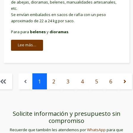
de abejas, dioramas, belenes, manualidades artesanales,
etc.
Se envían embalados en sacos de rafia con un peso
aproximado de 22 a 24 kg por saco.
Para para
belenes
y
dioramas
.
Lee más…
1
2
3
4
5
6
Solicite información y presupuesto sin
compromiso
Recuerde que también les atendemos por
WhatsApp
para que