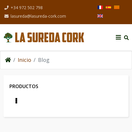
Seleccione su idio
+34 972 502 798
lasureda@lasureda-cork.com
Inicio
Blog
PRODUCTOS