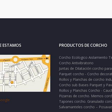
E ESTAMOS
PRODUCTOS DE CORCHO
Corcho Ecologico Aislamiento T
Corcho Antivibratorio
Juntas de Dilatación corcho para
Parquet corcho - Corcho decora
Rollos y Planchas de corcho Indu
Corcho sub Bases Parquet y Pa
Rollos y Planchas Corcho - Cau
Pizarras de corcho. Memos cor
oogle
Tapones corcho. Granulado corc
Salvamanteles corcho – Posava