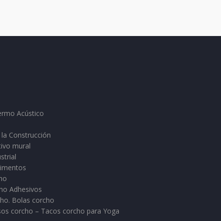
ermo Acústico
 la Construcción
tivo mural
strial
vimentos
cho
cho Adhesivos
ho. Bolas corcho
sos corcho – Tacos corcho para Yoga