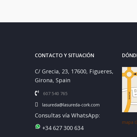
CONTACTO Y SITUACIÓN
DÓND
C/ Grecia, 23, 17600, Figueres,
Girona, Spain
607 540 765
lasureda@lasureda-cork.com
Consultas vía WhatsApp:
mapa G
+34 627 300 634