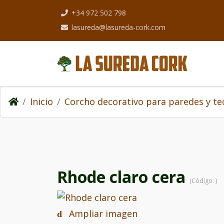
+34 972 502 798
lasureda@lasureda-cork.com
Inicio
Corcho decorativo para paredes y te
Rhode claro cera
(Código:
)
Ampliar imagen