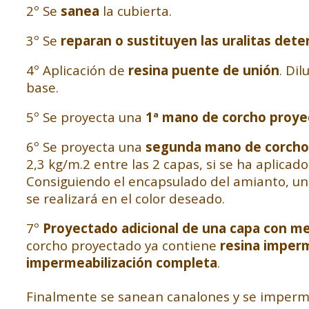
2º Se
sanea
la cubierta.
3º Se
reparan o sustituyen las uralitas dete
4º Aplicación de
resina puente de unión
. Di
base.
5º Se proyecta una
1ª mano de corcho proye
6º Se proyecta una
segunda mano de corcho 
2,3 kg/m.2 entre las 2 capas, si se ha aplica
Consiguiendo el encapsulado del amianto, un 
se realizará en el color deseado.
7º
Proyectado adicional de una capa con mem
corcho proyectado ya contiene
resina imper
impermeabilización completa
.
Finalmente se sanean canalones y se imperme