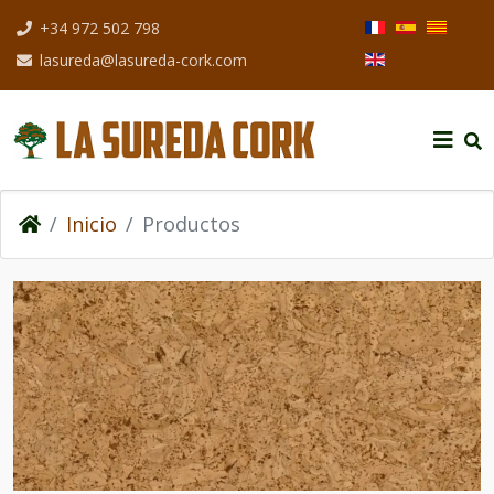
Seleccione su idio
+34 972 502 798
lasureda@lasureda-cork.com
Inicio
Productos