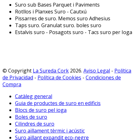
Suro sub Bases Parquet i Paviments
Rotllos i Planxes Suro - Cautxú
Pissarres de suro. Memos suro Adhesius
Taps suro. Granulat suro. boles suro
Estalvis suro - Posagots suro - Tacs suro per Ioga
© Copyright
La Sureda Cork
2026.
Aviso Legal
-
Política
de Privacidad
-
Política de Cookies
-
Condiciones de
Compra
Catàleg general
Guia de productes de suro en edificis
Blocs de suro pel ioga
Boles de suro
Cilindres de suro
Suro aïllament tèrmic i acústic
Suro aïllant expandit eco-negre