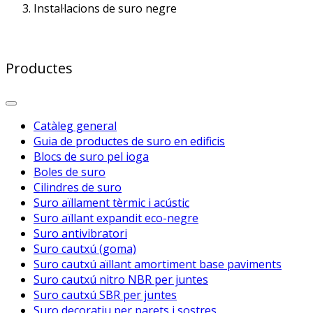
Instal·lacions de suro negre
Productes
Catàleg general
Guia de productes de suro en edificis
Blocs de suro pel ioga
Boles de suro
Cilindres de suro
Suro aïllament tèrmic i acústic
Suro aïllant expandit eco-negre
Suro antivibratori
Suro cautxú (goma)
Suro cautxú aïllant amortiment base paviments
Suro cautxú nitro NBR per juntes
Suro cautxú SBR per juntes
Suro decoratiu per parets i sostres