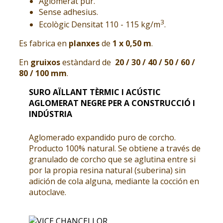
Aglomerat pur.
Sense adhesius.
3
Ecològic Densitat 110 - 115 kg/m
.
Es fabrica en
planxes
de
1 x 0,50 m
.
En
gruixos
estàndard de
20 / 30 / 40 / 50 / 60 /
80 / 100 mm
.
SURO AÏLLANT TÈRMIC I ACÚSTIC
AGLOMERAT NEGRE PER A CONSTRUCCIÓ I
INDÚSTRIA
Aglomerado expandido puro de corcho.
Producto 100% natural. Se obtiene a través de
granulado de corcho que se aglutina entre si
por la propia resina natural (suberina) sin
adición de cola alguna, mediante la cocción en
autoclave.