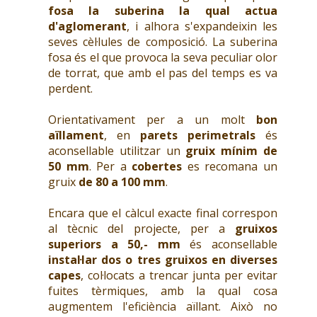
fosa la suberina
la qual actua
d'aglomerant
, i alhora s'expandeixin les
seves cèl·lules de composició. La suberina
fosa és el que provoca la seva peculiar olor
de torrat, que amb el pas del temps es va
perdent.
Orientativament per a un molt
bon
aïllament
, en
parets perimetrals
és
aconsellable utilitzar un
gruix mínim de
50 mm
. Per a
cobertes
es recomana un
gruix
de 80 a 100 mm
.
Encara que el càlcul exacte final correspon
al tècnic del projecte, per a
gruixos
superiors a 50,- mm
és aconsellable
instal·lar dos o tres gruixos en diverses
capes
, col·locats a trencar junta per evitar
fuites tèrmiques, amb la qual cosa
augmentem l'eficiència aïllant. Això no