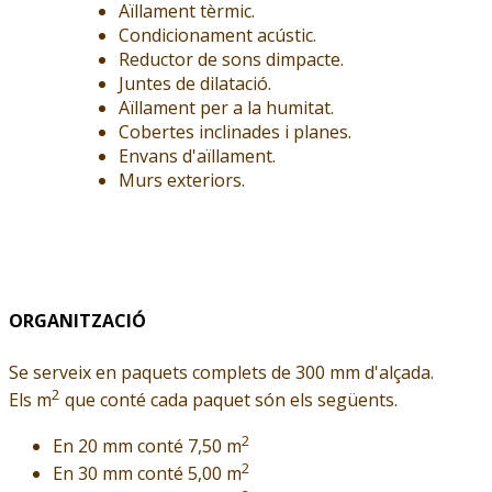
Aïllament tèrmic.
Condicionament acústic.
Reductor de sons dimpacte.
Juntes de dilatació.
Aïllament per a la humitat.
Cobertes inclinades i planes.
Envans d'aïllament.
Murs exteriors.
ORGANITZACIÓ
Se serveix en paquets complets de 300 mm d'alçada.
2
Els m
que conté cada paquet són els següents.
2
En 20 mm conté 7,50 m
2
En 30 mm conté 5,00 m