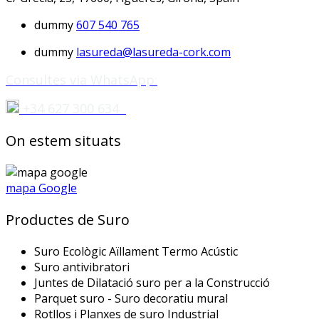
dummy
607 540 765
dummy
lasureda@lasureda-cork.com
Consultes via WhatsApp:
+34 627 300 634
On estem situats
mapa Google
Productes de Suro
Suro Ecològic Aïllament Termo Acústic
Suro antivibratori
Juntes de Dilatació suro per a la Construcció
Parquet suro - Suro decoratiu mural
Rotllos i Planxes de suro Industrial