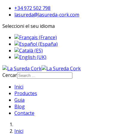
+34 972 502 798
lasureda@lasureda-cork.com
Seleccioni el seu idioma
Cercar
Inici
Productes
Guia
Blog
Contacte
Inici