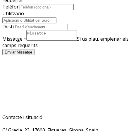
requerits.
Telèfon
Utilització
Destí
Missatge
*
Si us plau, emplenar els
camps requerits.
Enviar Missatge
Contacte i situació
C/ Grecia, 23, 17600, Figueres, Girona, Spain