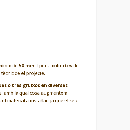
 mínim de
50 mm
. I per a
cobertes
de
l tècnic de el projecte.
ues o tres gruixos en diverses
ques, amb la qual cosa augmentem
t
el material a instal·lar, ja que el seu