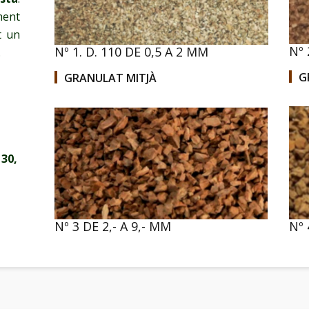
ment
t un
Nº 
Nº 1. D. 110 DE 0,5 A 2 MM
.
G
GRANULAT MITJÀ
130,
Nº 3 DE 2,- A 9,- MM
Nº 