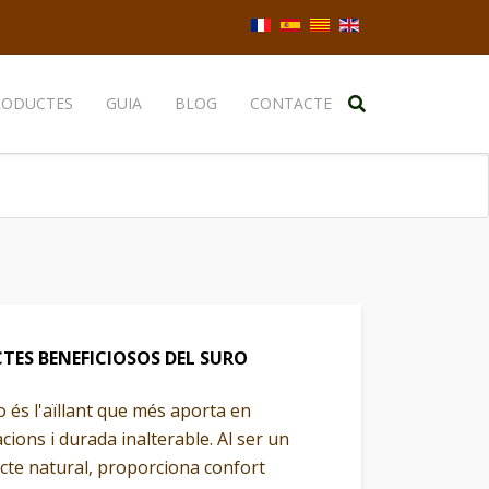
Seleccioni el seu idioma
RODUCTES
GUIA
BLOG
CONTACTE
CTES BENEFICIOSOS DEL SURO
o és l'aïllant que més aporta en
cions i durada inalterable. Al ser un
cte natural, proporciona confort