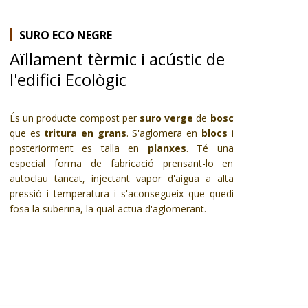
SURO ECO NEGRE
Aïllament tèrmic i acústic de
l'edifici Ecològic
És un producte compost per
suro verge
de
bosc
que es
tritura en grans
. S'aglomera en
blocs
i
posteriorment es talla en
planxes
. Té una
especial forma de fabricació prensant-lo en
autoclau tancat, injectant vapor d'aigua a alta
pressió i temperatura i s'aconsegueix que quedi
fosa la suberina, la qual actua d'aglomerant.