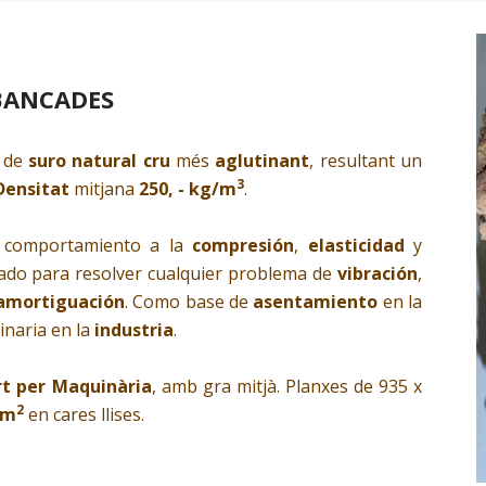
 BANCADES
de
suro natural cru
més
aglutinant
, resultant un
3
Densitat
mitjana
250, - kg/
m
.
io comportamiento a la
compresión
,
elasticidad
y
cado para resolver cualquier problema de
vibración
,
 amortiguación
. Como base de
asentamiento
en la
inaria en la
industria
.
ort per Maquinària
, amb gra mitjà. Planxes de 935 x
2
 m
en cares llises.