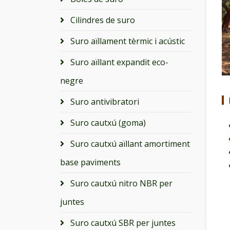
Cilindres de suro
Suro aïllament tèrmic i acústic
Suro aïllant expandit eco-
negre
Suro antivibratori
Suro cautxú (goma)
Suro cautxú aïllant amortiment
base paviments
Suro cautxú nitro NBR per
juntes
Suro cautxú SBR per juntes