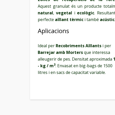
Aquest granulat és un producte total
natural
,
vegetal
i
ecològic
. Resultan
perfecte
aïllant tèrmic
i també
acústic
Aplicacions
I
deal per
Recobriments Aïllants
i per
Barrejar amb Morters
que interessa
alleugerir de pes. Densitat aproximada
3
- kg / m
. Envasat en big-bags de 1500
litres i en sacs de capacitat variable.