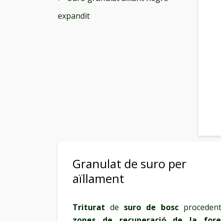
expandit
Granulat de suro per
aïllament
Triturat
de
suro de bosc
proceden
zones de recuperació de la fore