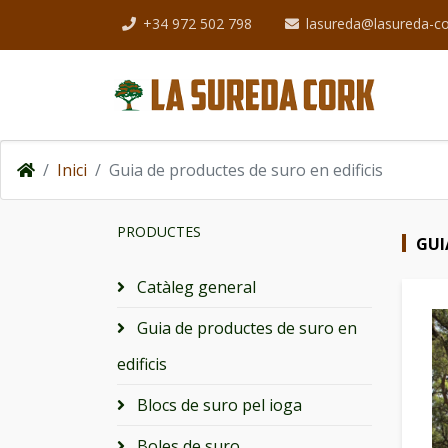
+34 972 502 798
lasureda@lasureda-c
Inici
Guia de productes de suro en edificis
PRODUCTES
GUI
Catàleg general
Guia de productes de suro en
edificis
Blocs de suro pel ioga
Boles de suro