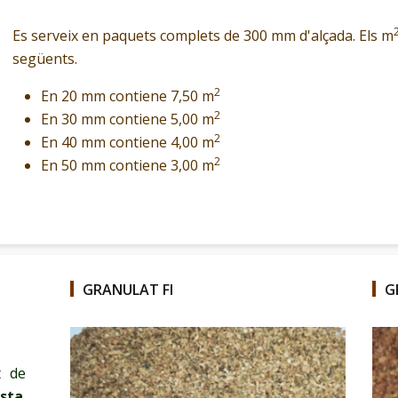
Es serveix en paquets complets de 300 mm d'alçada. Els m
següents.
2
En 20 mm contiene 7,50 m
2
En 30 mm contiene 5,00 m
2
En 40 mm contiene 4,00 m
2
En 50 mm contiene 3,00 m
GRANULAT FI
G
t de
sta
.