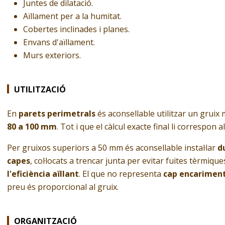
Juntes de dilatació.
Aïllament per a la humitat.
Cobertes inclinades i planes.
Envans d'aïllament.
Murs exteriors.
UTILITZACIÓ
En
parets perimetrals
és aconsellable utilitzar un gruix
80 a 100 mm
. Tot i que el càlcul exacte final li correspon a
Per gruixos superiors a 50 mm és aconsellable instal·lar
d
capes
, col·locats a trencar junta per evitar fuites tèrmi
l'eficiència aïllant
. El que no representa
cap encarimen
preu és proporcional al gruix.
ORGANITZACIÓ