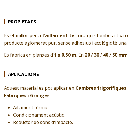
PROPIETATS
És el millor per a
l'aïllament tèrmic
, que també actua 
producte aglomerat pur, sense adhesius i ecològic té una
Es fabrica en planxes d'
1 x 0,50 m
. En
20
/
30
/
40
/
50 mm
APLICACIONS
Aquest material es pot aplicar en
Cambres frigorífiques, 
Fàbriques i Granges
.
Aïllament tèrmic.
Condicionament acústic.
Reductor de sons d'impacte.