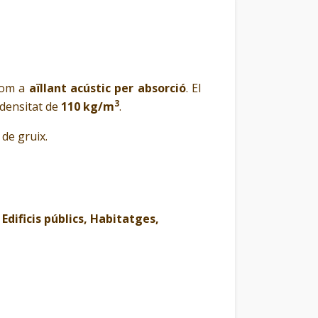
com a
aïllant acústic per absorció
. El
3
 densitat de
110 kg/m
.
de gruix.
Edificis públics, Habitatges,