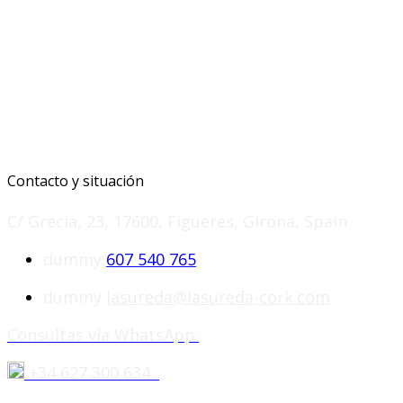
Contacto y situación
C/ Grecia, 23, 17600, Figueres, Girona, Spain
dummy
607 540 765
dummy
lasureda@lasureda-cork.com
Consultas vía WhatsApp:
+34 627 300 634