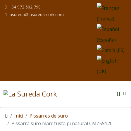
Seleccioni el seu i
+34 972 502 798
lasureda@lasureda-cork.com
Inici
Pissarres de suro
Pissarra suro marc fusta pi natural CMZS9120