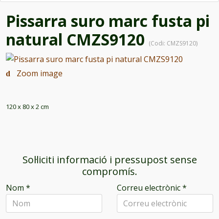
Pissarra suro marc fusta pi
natural CMZS9120
(Codi:
CMZS9120
)
Zoom image
120 x 80 x 2 cm
Sol·liciti informació i pressupost sense
compromís.
Nom
*
Correu electrònic
*