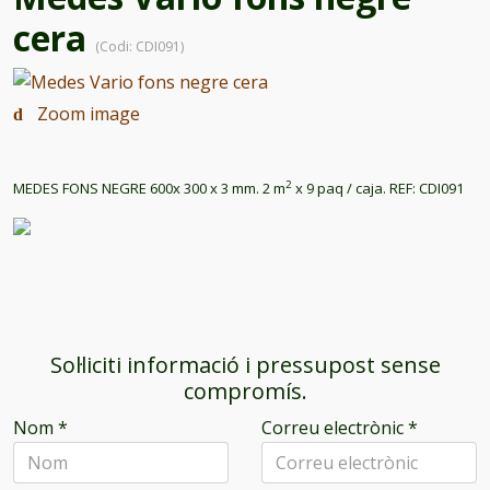
cera
(Codi:
CDI091
)
Zoom image
2
MEDES FONS NEGRE 600x 300 x 3 mm. 2 m
x 9 paq / caja. REF: CDI091
Sol·liciti informació i pressupost sense
compromís.
Nom
*
Correu electrònic
*