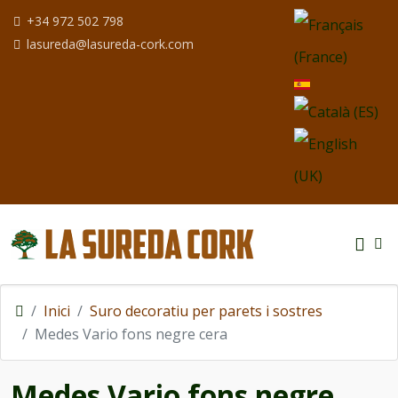
Seleccioni el seu i
+34 972 502 798
lasureda@lasureda-cork.com
Inici
Suro decoratiu per parets i sostres
Medes Vario fons negre cera
Medes Vario fons negre