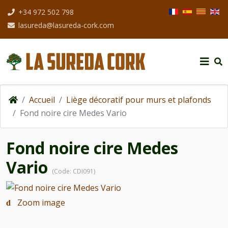
Sélectionnez votre
+34 972 502 798
lasureda@lasureda-cork.com
Accueil
Liège décoratif pour murs et plafonds
Fond noire cire Medes Vario
Fond noire cire Medes
Vario
(Code:
CDI091
)
Zoom image