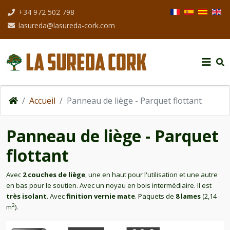
Sélectionnez votre
+34 972 502 798
lasureda@lasureda-cork.com
Accueil
Panneau de liège - Parquet flottant
Panneau de liège - Parquet
flottant
Avec
2 couches de liège
, une en haut pour l'utilisation et une autre
en bas pour le soutien. Avec un noyau en bois intermédiaire. Il est
très isolant
. Avec
finition
vernie mate
. Paquets de
8 lames
(2,14
2
m
).