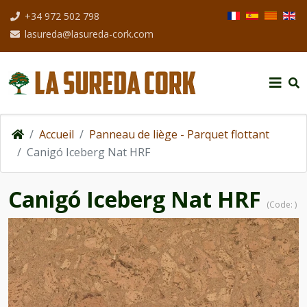
Sélectionnez votre
+34 972 502 798
lasureda@lasureda-cork.com
Accueil
Panneau de liège - Parquet flottant
Canigó Iceberg Nat HRF
Canigó Iceberg Nat HRF
(Code:
)