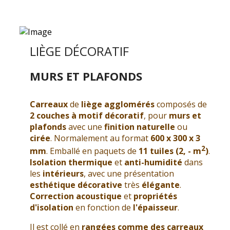
LIÈGE DÉCORATIF
MURS ET PLAFONDS
Carreaux
de
liège agglomérés
composés de
2 couches à motif décoratif
, pour
murs et
plafonds
avec une
finition naturelle
ou
cirée
. Normalement au format
600 x 300 x 3
2
mm
. Emballé en paquets de
11 tuiles (2, - m
)
.
Isolation thermique
et
anti-humidité
dans
les
intérieurs
, avec une présentation
esthétique décorative
très
élégante
.
Correction acoustique
et
propriétés
d'isolation
en fonction de
l'épaisseur
.
Il est collé en
rangées comme des carreaux