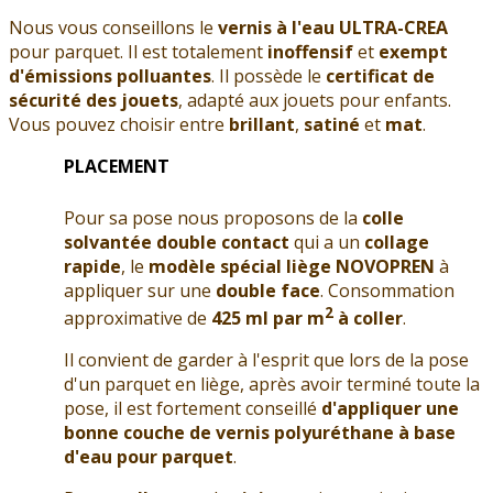
Nous vous conseillons le
vernis à l'eau ULTRA-CREA
pour parquet. Il est totalement
inoffensif
et
exempt
d'émissions polluantes
. Il possède le
certificat de
sécurité des jouets
, adapté aux jouets pour enfants.
Vous pouvez choisir entre
brillant
,
satiné
et
mat
.
PLACEMENT
Pour sa pose nous proposons de la
colle
solvantée double contact
qui a un
collage
rapide
, le
modèle spécial liège
NOVOPREN
à
appliquer sur une
double face
. Consommation
2
approximative de
425 ml par m
à coller
.
Il convient de garder à l'esprit que lors de la pose
d'un parquet en liège, après avoir terminé toute la
pose, il est fortement conseillé
d'appliquer une
bonne couche de vernis polyuréthane à base
d'eau pour parquet
.