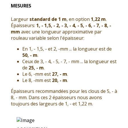
MESURES
Largeur
standard de 1 m
, en option
1,22 m
.
Épaisseurs:
1, - 1,5, - 2, - 3, - 4, - 5, - 6, - 7, - 8, -
mm
avec une longueur approximative par
rouleau variable selon l'épaisseur:
En 1, - 1,5, - et 2, -mm ... la longueur est de
50, - m
.
Ceux de 3, - 4, - 5, - 7, - mm ... la longueur est
de
25, - m
.
Le 6, -mm est
27, - m
.
Le 8, -mm est
20, - m
.
Épaisseurs recommandées pour les clous de 5, - à
8, - mm. Dans ces 2 épaisseurs nous avons
toujours des largeurs de 1, - et 1,22 m.