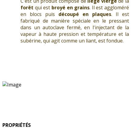
C'est un produit composé de
liège vierge
de la
forêt
qui est
broyé en grains
. Il est aggloméré
en blocs puis
découpé
en
plaques
. Il est
fabriqué de manière spéciale en le pressant
dans un autoclave fermé, en l'injectant de la
vapeur à haute pression et température et la
subérine, qui agit comme un liant, est fondue.
PROPRIÉTÉS