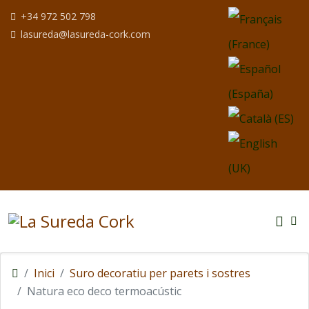
Seleccioni el seu i
+34 972 502 798
lasureda@lasureda-cork.com
Inici
Suro decoratiu per parets i sostres
Natura eco deco termoacústic