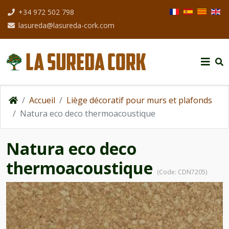
Sélectionnez votre
+34 972 502 798
lasureda@lasureda-cork.com
Accueil
Liège décoratif pour murs et plafonds
Natura eco deco thermoacoustique
Natura eco deco
thermoacoustique
(Code:
CDN7205
)