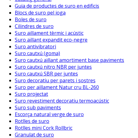
Guia de productes de suro en edificis
Blocs de suro pel ioga
Boles de suro
Cilindres de suro
Suro aïllament tèrmic i acústic
Suro aïllant expandit eco-negre
Suro antivibratori
Suro cautxú (goma)
Suro cautxú aïllant amortiment base paviments
Suro cautxú nitro NBR per juntes
Suro cautxú SBR per juntes
Suro decoratiu per parets i sostres
Suro per aïllament Natur cru BL-260
Suro projectat
Suro revestiment decoratiu termoacústic
Suro sub paviments
Escorça natural verge de suro
Rotlles de suro
Rotlles mini Cork Rollbric
Granulat de suro