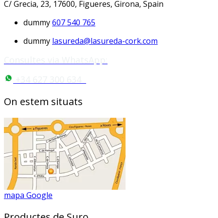
C/ Grecia, 23, 17600, Figueres, Girona, Spain
dummy
607 540 765
dummy
lasureda@lasureda-cork.com
Consultes via WhatsApp:
+34 627 300 634
On estem situats
mapa Google
Productes de Suro