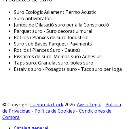
Suro Ecològic Aïllament Termo Acústic
Suro antivibratori
Juntes de Dilatació suro per a la Construcció
Parquet suro - Suro decoratiu mural
Rotllos i Planxes de suro Industrial
Suro sub Bases Parquet i Paviments
Rotllos i Planxes Suro - Cautxú
Pissarres de suro. Memos suro Adhesius
Taps suro. Granulat suro. boles suro
Estalvis suro - Posagots suro - Tacs suro per Ioga
© Copyright
La Sureda Cork
2026.
Aviso Legal
-
Política
de Privacidad
-
Política de Cookies
-
Condiciones de
Compra
Catàleg general