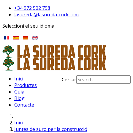
+34 972 502 798
lasureda@lasureda-cork.com
Seleccioni el seu idioma
Inici
Cercar
Productes
Type 2 or more
Guia
characters for results.
Blog
Contacte
Inici
Juntes de suro per la construcció