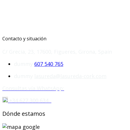
Contacto y situación
C/ Grecia, 23, 17600, Figueres, Girona, Spain
dummy
607 540 765
dummy
lasureda@lasureda-cork.com
Consultas vía WhatsApp:
+34 627 300 634
Dónde estamos