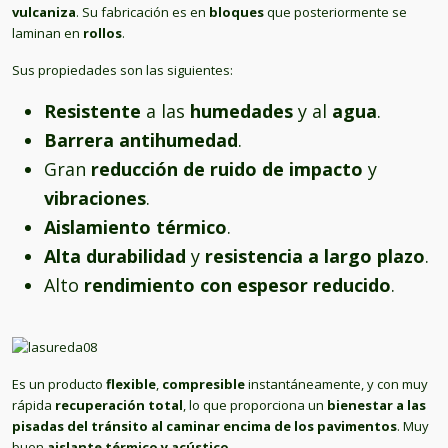
vulcaniza
. Su fabricación es en
bloques
que posteriormente se
laminan en
rollos
.
Sus propiedades son las siguientes:
Resistente
a las
humedades
y al
agua
.
Barrera antihumedad
.
Gran
reducción de ruido de impacto
y
vibraciones
.
Aislamiento térmico
.
Alta durabilidad
y
resistencia a largo plazo
.
Alto
rendimiento con espesor reducido
.
Es un producto
flexible
,
compresible
instantáneamente, y con muy
rápida
recuperación total
, lo que proporciona un
bienestar a las
pisadas del tránsito al caminar encima de los pavimentos
. Muy
buen
aislante térmico y acústico
.