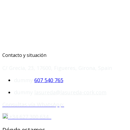
Contacto y situación
C/ Grecia, 23, 17600, Figueres, Girona, Spain
dummy
607 540 765
dummy
lasureda@lasureda-cork.com
Consultas vía WhatsApp:
+34 627 300 634
Dónde estamos