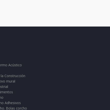
ermo Acústico
 la Construcción
tivo mural
strial
vimentos
cho
cho Adhesivos
ho. Bolas corcho