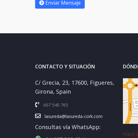
Enviar Mensaje
CONTACTO Y SITUACIÓN
DÓND
C/ Grecia, 23, 17600, Figueres,
Girona, Spain
607 540 765
lasureda@lasureda-cork.com
Consultas vía WhatsApp:
mapa G