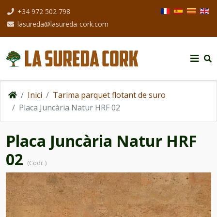
Seleccioni el seu i
+34 972 502 798
lasureda@lasureda-cork.com
Inici
Tarima parquet flotant de suro
Placa Juncària Natur HRF 02
Placa Juncària Natur HRF
02
(Codi:
)