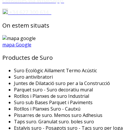
Consultes via WhatsApp:
+34 627 300 634
On estem situats
mapa Google
Productes de Suro
Suro Ecològic Aïllament Termo Acústic
Suro antivibratori
Juntes de Dilatació suro per a la Construcció
Parquet suro - Suro decoratiu mural
Rotllos i Planxes de suro Industrial
Suro sub Bases Parquet i Paviments
Rotllos i Planxes Suro - Cautxú
Pissarres de suro. Memos suro Adhesius
Taps suro. Granulat suro. boles suro
Estalvis suro - Posagots suro - Tacs suro per Ioga