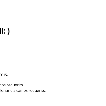
i:
)
mís.
mps requerits.
lenar els camps requerits.