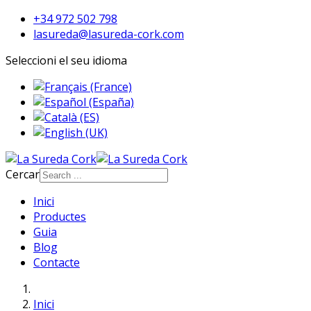
+34 972 502 798
lasureda@lasureda-cork.com
Seleccioni el seu idioma
Cercar
Inici
Productes
Guia
Blog
Contacte
Inici