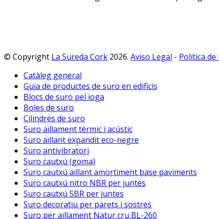
© Copyright
La Sureda Cork
2026.
Aviso Legal
-
Política de
Catàleg general
Guia de productes de suro en edificis
Blocs de suro pel ioga
Boles de suro
Cilindres de suro
Suro aïllament tèrmic i acústic
Suro aïllant expandit eco-negre
Suro antivibratori
Suro cautxú (goma)
Suro cautxú aïllant amortiment base paviments
Suro cautxú nitro NBR per juntes
Suro cautxú SBR per juntes
Suro decoratiu per parets i sostres
Suro per aïllament Natur cru BL-260