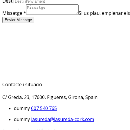
Destí
Missatge
*
Si us plau, emplenar el
Enviar Missatge
Contacte i situació
C/ Grecia, 23, 17600, Figueres, Girona, Spain
dummy
607 540 765
dummy
lasureda@lasureda-cork.com