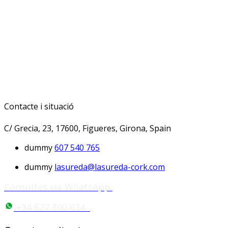
Contacte i situació
C/ Grecia, 23, 17600, Figueres, Girona, Spain
dummy
607 540 765
dummy
lasureda@lasureda-cork.com
Consultes via WhatsApp:
+34 627 300 634