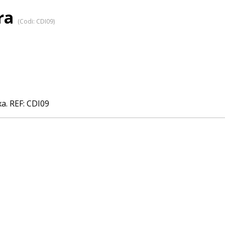
era
(Codi:
CDI09
)
xa. REF: CDI09