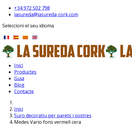
+34 972 502 798
lasureda@lasureda-cork.com
Seleccioni el seu idioma
Inici
Productes
Guia
Blog
Contacte
Inici
Suro decoratiu per parets i sostres
Medes Vario fons vermell cera