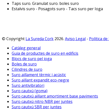
Taps suro. Granulat suro. boles suro
Estalvis suro - Posagots suro - Tacs suro per Ioga
© Copyright
La Sureda Cork
2026.
Aviso Legal
-
Política de
Catàleg general
Guia de productes de suro en edificis
Blocs de suro pel ioga
Boles de suro
Cilindres de suro
Suro aïllament tèrmic i acústic
Suro aïllant expandit eco-negre
Suro antivibratori
Suro cautxú (goma)
Suro cautxú aïllant amortiment base paviments
Suro cautxú nitro NBR per juntes
Suro cautxú SBR per juntes