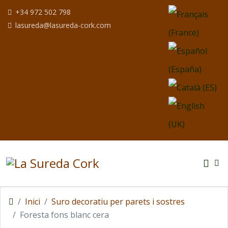
Seleccioni el seu i
+34 972 502 798
lasureda@lasureda-cork.com
Inici
Suro decoratiu per parets i sostres
Foresta fons blanc cera