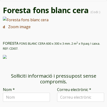
Foresta fons blanc cera
(Codi:
)
Zoom image
FORESTA
2
FONS BLANC CERA 600 x 300 x 3 mm. 2 m
x 9 paq / caixa.
REF: CDI07.
Sol·liciti informació i pressupost sense
compromís.
Nom
*
Correu electrònic
*