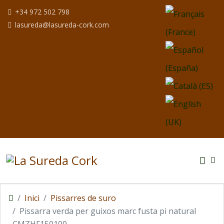
Seleccioni el seu i
+34 972 502 798
lasureda@lasureda-cork.com
Inici
Pissarres de suro
Pissarra verda per guixos marc fusta pi natural