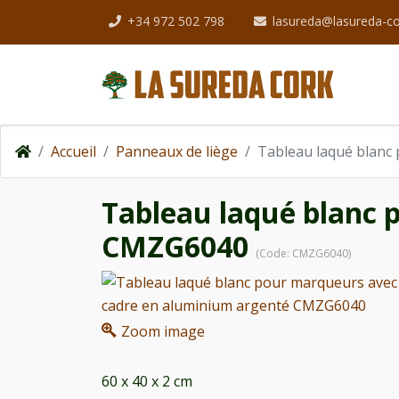
+34 972 502 798
lasureda@lasureda-c
Accueil
Panneaux de liège
Tableau laqué blanc
Tableau laqué blanc 
CMZG6040
(Code:
CMZG6040
)
Zoom image
60 x 40 x 2 cm