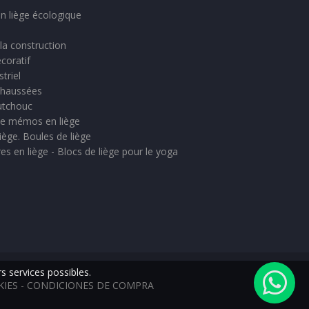
n liège écologique
 la construction
coratif
triel
chaussées
outchouc
 de mémos en liège
iège. Boules de liège
res en liège - Blocs de liège pour le yoga
rs services possibles.
KIES
-
CONDICIONES DE COMPRA