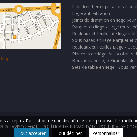
Isolation thermique acoustique e
Liège anti-vibration
Joints de dilatation en liège pour
Parquet en liège - Liège mural dé
Rouleaux et feuilles de liège indus
Sous-bases en liège Parquet et 
Rouleaux et Feuilles Liège - Ca
Planches de liège. Autocollants
 Maps
Bouchons en liège. Granulés de l
Sets de table en liège - Sous-ver
vous acceptez l'utilisation de cookies afin de vous proposer les meilleu
2026.
AVISO LEGAL
-
POLÍTICA DE PRIVACIDAD
-
POLÍTICA DE COO
Tout accepter
Tout décliner
Personnaliser