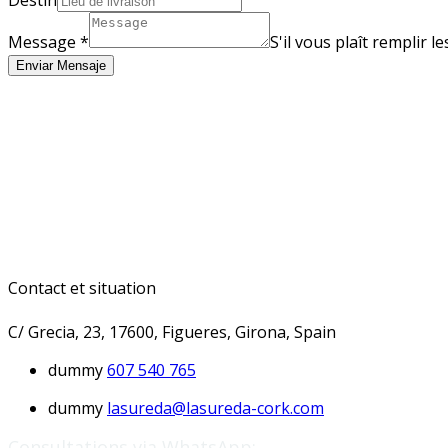
Destin
Message
*
S'il vous plaît remplir 
Enviar Mensaje
Contact et situation
C/ Grecia, 23, 17600, Figueres, Girona, Spain
dummy
607 540 765
dummy
lasureda@lasureda-cork.com
Consultations via WhatsApp: