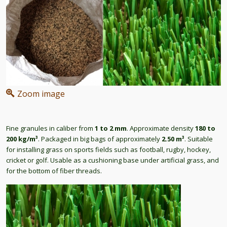
Zoom image
Fine granules in caliber from
1 to 2 mm
. Approximate density
180 to
200 kg/m³
. Packaged in big bags of approximately
2.50 m³
. Suitable
for installing grass on sports fields such as football, rugby, hockey,
cricket or golf. Usable as a cushioning base under artificial grass, and
for the bottom of fiber threads.