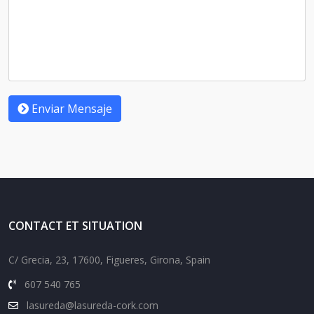
Enviar Mensaje
CONTACT ET SITUATION
C/ Grecia, 23, 17600, Figueres, Girona, Spain
607 540 765
lasureda@lasureda-cork.com