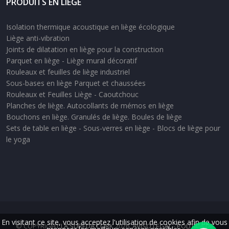
PRODUITS EN LIÈGE
Isolation thermique acoustique en liège écologique
Liège anti-vibration
Joints de dilatation en liège pour la construction
Parquet en liège - Liège mural décoratif
Rouleaux et feuilles de liège industriel
Sous-bases en liège Parquet et chaussées
Rouleaux et Feuilles Liège - Caoutchouc
Planches de liège. Autocollants de mémos en liège
Bouchons en liège. Granulés de liège. Boules de liège
Sets de table en liège - Sous-verres en liège - Blocs de liège pour
le yoga
En visitant ce site, vous acceptez l'utilisation de cookies afin de vous
© COPYRIGHT
LA SUREDA CORK
2026.
AVISO LEGAL
-
POLÍTICA DE